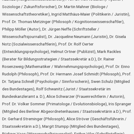
Soziologe / Zukunftsforscher), Dr. Martin Mahner (Biologe /
Wissenschaftstheoretiker), Ingrid Matthäus-Maier (Politikerin / Juristin),
Prof. Dr. Thomas Metzinger (Philosoph / Kognitionswissenschaftler),
Philipp Möller (Autor), Dr. Jürgen Neffe (Schriftsteller /
Wissenschaftsjournalist), Dr. Jacqueline Neumann (Juristin), Dr. Gisela
Notz (Sozialwissenschaftlerin), Prof. Dr. Rolf Oerter
(Entwicklungspsychologe), Helmut Ortner (Publizist), Mark Rackles
(Berater für Bildungsstrategien / Staatssekretär a.D.), Dr. Rainer
Rosenzweig (Mathematiker / Wahrnehmungspsychologe), Prof. Dr. Enno
Rudolph (Philosoph), Prof. Dr. Hermann Josef Schmidt (Philosoph), Prof.
Dr. Tatjana Schnell (Psychologin / Sinnforscherin), Swen Schulz (Mitglied
des Bundestages), Rolf Schwanitz (Jurist / Staatssekretär im
Bundeskanzleramt a. D.), Alice Schwarzer (Frauenrechtlerin / Autorin),
Prof. Dr. Volker Sommer (Primatologe / Evolutionsbiologe), Iris Spranger
(Mitglied des Berliner Abgeordnetenhauses / Staatssekretärin a.D.), Prof.
Dr. Gerhard Streminger (Philosoph), Alice Ströver (Geschäftsführerin /
Staatssekretärin a.D.), Margit Stumpp (Mitglied des Bundestages),
Rüdiger Vaas (Wissenschaftsjournalist), Esther Vilar (Schriftstellerin),