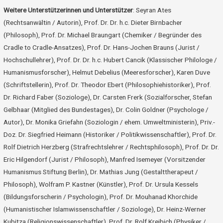
Weitere Unterstützerinnen und Unterstützer
: Seyran Ates
(Rechtsanwältin / Autorin), Prof. Dr. Dr. h.c. Dieter Birnbacher
(Philosoph), Prof. Dr. Michael Braungart (Chemiker / Begründer des
Cradle to Cradle-Ansatzes), Prof. Dr. Hans-Jochen Brauns (Jurist /
Hochschullehrer), Prof. Dr. Dr. h.c. Hubert Cancik (Klassischer Philologe /
Humanismusforscher), Helmut Debelius (Meeresforscher), Karen Duve
(Schriftstellerin), Prof. Dr. Theodor Ebert (Philosophiehistoriker), Prof.
Dr. Richard Faber (Soziologe), Dr. Carsten Frerk (Sozialforscher, Stefan
Gelbhaar (Mitglied des Bundestages), Dr. Colin Goldner (Psychologe /
Autor), Dr. Monika Griefahn (Soziologin / ehem. Umweltministerin), Priv.-
Doz. Dr. Siegfried Heimann (Historiker / Politikwissenschaftler), Prof. Dr.
Rolf Dietrich Herzberg (Strafrechtslehrer / Rechtsphilosoph), Prof. Dr. Dr.
Eric Hilgendorf (Jurist / Philosoph), Manfred Isemeyer (Vorsitzender
Humanismus Stiftung Berlin), Dr. Mathias Jung (Gestalttherapeut /
Philosoph), Wolfram P. Kastner (Künstler), Prof. Dr. Ursula Kessels
(Bildungsforscherin / Psychologin), Prof. Dr. Mouhanad Khorchide
(Humanistischer Islamwissenschaftler / Soziologe), Dr. Heinz-Werner
Kubitza (Religionswissenschaftler), Prof. Dr. Rolf Kreibich (Physiker /