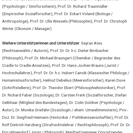
(Psychologin / Sinnforscherin), Prof. Dr. Richard Traunmüller
(Empirischer Sozialforscher), Prof. Dr. Eckart Voland (Biologe /
Anthropologe), Prof. Dr. Ulla Wessels (Philosophin), Prof. Dr. Christoph
Winter (Ökonom / Manager)
Weitere Unterstützerinnen und Unterstützer
: Seyran Ates
(Rechtsanwältin / Autorin), Prof. Dr. Dr. h.c. Dieter Birnbacher
(Philosoph), Prof. Dr. Michael Braungart (Chemiker / Begründer des
Cradle to Cradle-Ansatzes), Prof. Dr. Hans-Jochen Brauns (Jurist /
Hochschullehrer), Prof. Dr. Dr. h.c. Hubert Cancik (Klassischer Philologe /
Humanismusforscher), Helmut Debelius (Meeresforscher), Karen Duve
(Schriftstellerin), Prof. Dr. Theodor Ebert (Philosophiehistoriker), Prof.
Dr. Richard Faber (Soziologe), Dr. Carsten Frerk (Sozialforscher, Stefan
Gelbhaar (Mitglied des Bundestages), Dr. Colin Goldner (Psychologe /
Autor), Dr. Monika Griefahn (Soziologin / ehem. Umweltministerin), Priv.-
Doz. Dr. Siegfried Heimann (Historiker / Politikwissenschaftler), Prof. Dr.
Rolf Dietrich Herzberg (Strafrechtslehrer / Rechtsphilosoph), Prof. Dr. Dr.
Eric Hilgendorf (Jurist / Philosoph), Manfred Isemeyer (Vorsitzender