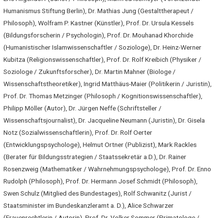
Humanismus Stiftung Berlin), Dr. Mathias Jung (Gestalttherapeut /
Philosoph), Wolfram P. Kastner (Künstler), Prof. Dr. Ursula Kessels
(Bildungsforscherin / Psychologin), Prof. Dr. Mouhanad Khorchide
(Humanistischer Islamwissenschaftler / Soziologe), Dr. Heinz-Werner
Kubitza (Religionswissenschaftler), Prof. Dr. Rolf Kreibich (Physiker /
Soziologe / Zukunftsforscher), Dr. Martin Mahner (Biologe /
Wissenschaftstheoretiker), Ingrid Matthäus-Maier (Politikerin / Juristin),
Prof. Dr. Thomas Metzinger (Philosoph / Kognitionswissenschaftler),
Philipp Möller (Autor), Dr. Jürgen Neffe (Schriftsteller /
Wissenschaftsjournalist), Dr. Jacqueline Neumann (Juristin), Dr. Gisela
Notz (Sozialwissenschaftlerin), Prof. Dr. Rolf Oerter
(Entwicklungspsychologe), Helmut Ortner (Publizist), Mark Rackles
(Berater für Bildungsstrategien / Staatssekretär a.D.), Dr. Rainer
Rosenzweig (Mathematiker / Wahrnehmungspsychologe), Prof. Dr. Enno
Rudolph (Philosoph), Prof. Dr. Hermann Josef Schmidt (Philosoph),
Swen Schulz (Mitglied des Bundestages), Rolf Schwanitz (Jurist /
Staatsminister im Bundeskanzleramt a. D.), Alice Schwarzer
(Frauenrechtlerin / Autorin), Prof. Dr. Volker Sommer (Primatologe /