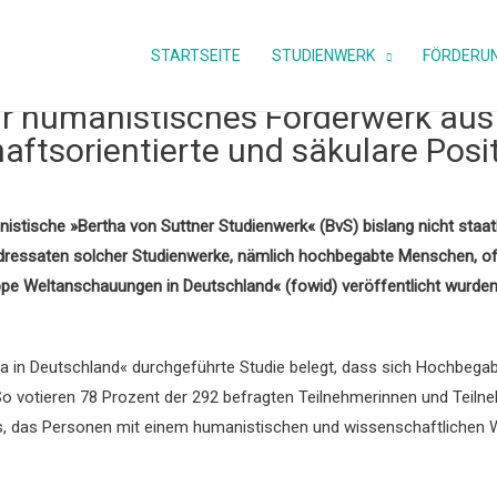
18.06.2026
STARTSEITE
STUDIENWERK
FÖRDERU
 humanistisches Förderwerk aus 
aftsorientierte und säkulare Posi
stische »Bertha von Suttner Studienwerk« (BvS) bislang nicht staatli
Adressaten solcher Studienwerke, nämlich hochbegabte Menschen, off
ppe Weltanschauungen in Deutschland« (fowid) veröffentlicht wurden
a in Deutschland« durchgeführte Studie belegt, dass sich Hochbegabt
o votieren 78 Prozent der 292 befragten Teilnehmerinnen und Teil
s, das Personen mit einem humanistischen und wissenschaftlichen We