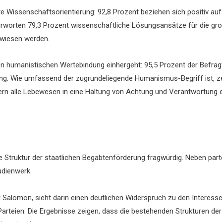
 Wissenschaftsorientierung: 92,8 Prozent beziehen sich positiv auf 
fürworten 79,3 Prozent wissenschaftliche Lösungsansätze für die g
ewiesen werden.
arken humanistischen Wertebindung einhergeht: 95,5 Prozent der Befra
 Wie umfassend der zugrundeliegende Humanismus-Begriff ist, zeigt
rn alle Lebewesen in eine Haltung von Achtung und Verantwortung e
ge Struktur der staatlichen Begabtenförderung fragwürdig. Neben par
udienwerk.
 Salomon, sieht darin einen deutlichen Widerspruch zu den Interesse
er Parteien. Die Ergebnisse zeigen, dass die bestehenden Strukturen d