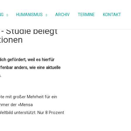
NG
HUMANISMUS
ARCHIV
TERMINE
KONTAKT
- Studie belegt
tionen
ch gefördert, weil es hierfür
enbar anders, wie eine aktuelle
.
e mit großer Mehrheit für ein
nehmer der »Mensa
ltbild unterstützt. Nur 8 Prozent