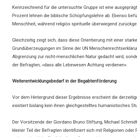
Kennzeichnend für die untersuchte Gruppe ist eine ausgeprägte
Prozent lehnen die biblische Schöpfungslehre ab. Ebenso be
Menschheit, während religiös spirituelle überwiegend zurückg
Gleichzeitig zeigt sich, dass diese Orientierung mit einer st
Grundüberzeugungen im Sinne der UN Menschenrechtserklärung.
Abgrenzung zur nicht‑menschlichen Natur gedacht wird, sonde
der Befragten, »dass alle Lebewesen Achtung verdienen«.
Weiterentwicklungsbedarf in der Begabtenförderung
Vor dem Hintergrund dieser Ergebnisse erscheint die derzeiti
existiert bislang kein ihnen gleichgestelltes humanistisches St
Der Vorsitzende der Giordano Bruno Stiftung, Michael Schmidt
kleiner Teil der Befragten identifiziert sich mit Religionen od